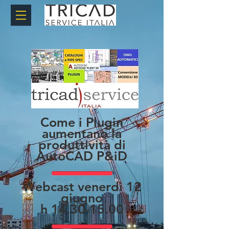
Come i Plugin
aumentano la
produttività di
AutoCAD P&iD
Webcast venerdì 12
giugno
h
14.30-15.00